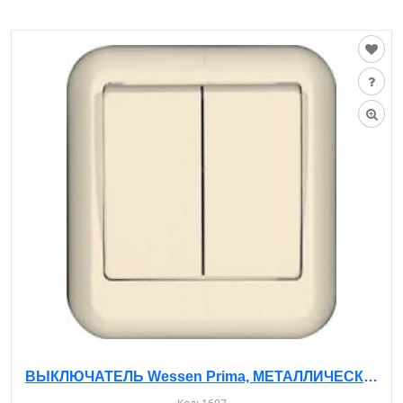
ВЫКЛЮЧАТЕЛЬ Wessen Prima, МЕТАЛЛИЧЕСКАЯ ОПОРА, О/У, 2-КЛ. БЕЖЕВЫЙ, A56-029M