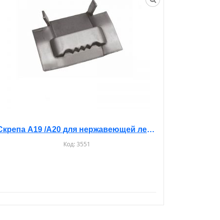
Скрепа А19 /A20 для нержавеющей ленты
Код:
3551