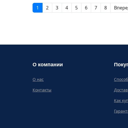
1
2
3
4
5
6
7
8
Впере
О компании
Поку
О нас
Спосо
Контакты
Достав
Как ку
Гарант