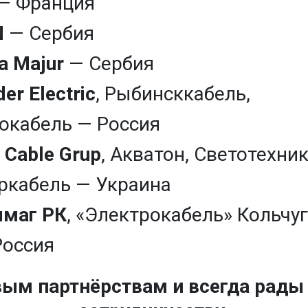
— Франция
N
— Сербия
a Majur
— Сербия
er Electric
, Рыбинсккабель,
кабель — Россия
o Cable Grup
, Акватон, Светотехник
еркабель — Украина
лмаг РК
, «Электрокабель» Кольчу
Россия
ым партнёрствам и всегда рад