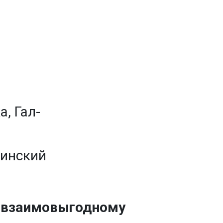
а, Гал-
гинский
ы взаимовыгодному