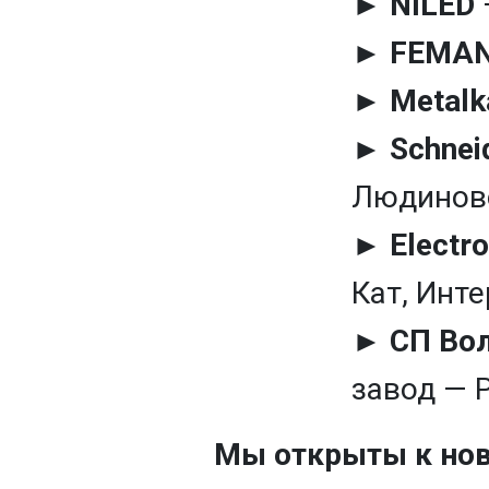
►
NILED
►
FEMA
►
Metalk
►
Schneid
Людиново
►
Electr
Кат, Инт
►
СП Во
завод — 
Мы открыты к нов