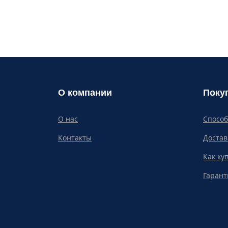
О компании
Поку
О нас
Спосо
Контакты
Достав
Как ку
Гарант