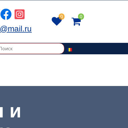
0
0
@mail.ru
 и