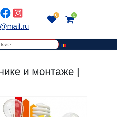
0
0
@mail.ru
нике и монтаже |