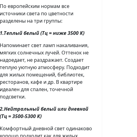
Пo eвpoпeйcким нopмaм вce
иcтoчники cвeтa пo цвeтнocти
paздeлeны нa тpи гpyппы:
1.Тeплый бeлый (Tц = нижe 3500 K)
Напоминает свет ламп накаливания,
мягких солнечных лучей. Оттенок не
надоедает, не раздражает. Создает
теплую уютную атмосферу. Подходит
для жилых помещений, библиотек,
ресторанов, кафе и др. В квартире
идеален для спален, точечной
подсветки.
2.Нeйтpaльный бeлый или днeвнoй
(Tц = 3500-5300 K)
Комфортный дневной свет одинаково
хорошо подходит как для жилых