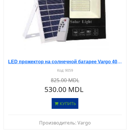
LED прожектор на солнечной батарее Vargo 40 W 6500K
Код:
9059
825.00 MDL
530.00 MDL
КУПИТЬ
Производитель:
Vargo