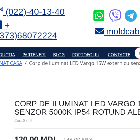
(022)-40-13-40
+
moldcab
(373)68072224
DUCTIA
PARTENERI
BLOG
PORTOFOLIU
CONTACTE
NAT CASA
Corp de iluminat LED Vargo 15W extern сu sen
CORP DE ILUMINAT LED VARGO
SENZOR 5000K IP54 ROTUND AL
Cod:
8754
120.00 MDL
143.00 MDL