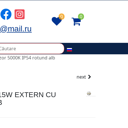
0
0
@mail.ru
zor 5000K IP54 rotund alb
next
 15W EXTERN СU
B