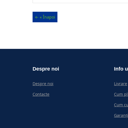
Despre noi
Info u
Despre noi
Livrare
Contacte
Cum pl
Cum c
Garanți