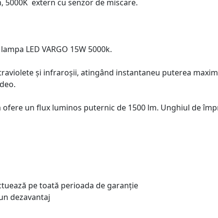
, 5000K extern cu senzor de miscare.
ât lampa LED VARGO 15W 5000k.
ultraviolete și infraroșii, atingând instantaneu puterea maxim
ideo.
fere un flux luminos puternic de 1500 lm. Unghiul de împr
ectuează pe toată perioada de garanție
un dezavantaj