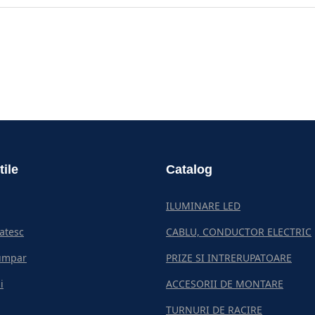
tile
Catalog
ILUMINARE LED
atesc
CABLU, CONDUCTOR ELECTRIC
umpar
PRIZE SI INTRERUPATOARE
i
ACCESORII DE MONTARE
TURNURI DE RACIRE